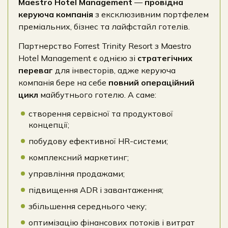
Maestro Hotel Management
—
провідна
керуюча компанія
з ексклюзивним портфелем
преміальних, бізнес та лайфстайл готелів.
Партнерство Forrest Trinity Resort з Maestro
Hotel Management є однією зі
стратегічних
переваг
для інвесторів, адже керуюча
компанія бере на себе
повний операційний
цикл
майбутнього готелю. А саме:
створення сервісної та продуктової
концепції;
побудову ефективної HR-системи;
комплексний маркетинг;
управління продажами;
підвищення ADR і завантаження;
збільшення середнього чеку;
оптимізацію фінансових потоків і витрат