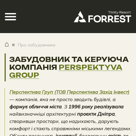
⌂
Про забудовника
ЗАБУДОВНИК ТА КЕРУЮЧА
КОМПАНІЯ
PERSPEKTYVA
GROUP
Перспектива Груп (ТОВ Перспектива Захід Інвест)
— компанія, яка не просто зводить будівлі, а
формує обличчя міста
. З
1996 року реалізувала
найвизначніші архітектурні
проєкти Дніпра
,
створивши простори, що надихають, дарують
комфорт і стають справжніми міськими легендами.
Об’єкти поєднують
інновації
, бездоганну
якість
та