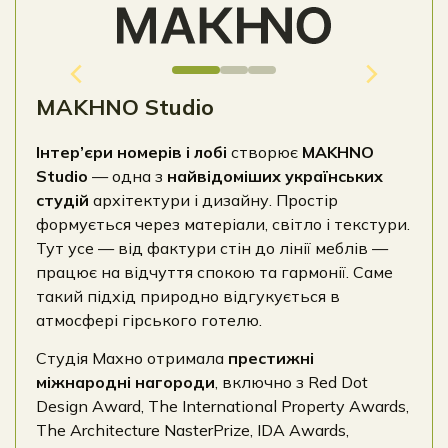
MAKHNO Studio
Інтер’єри номерів і лобі
створює
MAKHNO
Studio
— одна з
найвідоміших українських
студій
архітектури і дизайну. Простір
формується через матеріали, світло і текстури.
Тут усе — від фактури стін до лінії меблів —
працює на відчуття спокою та гармонії. Саме
такий підхід природно відгукується в
атмосфері гірського готелю.
Студія Махно отримала
престижні
міжнародні нагороди
, включно з Red Dot
Design Award, The International Property Awards,
The Architecture NasterPrize, IDA Awards,