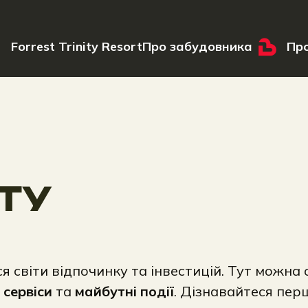
Forrest Trinity Resort
Про забудовника
Про
ТУ
ться світи відпочинку та інвестицій. Тут мож
 сервіси
та
майбутні події
. Дізнавайтеся пер