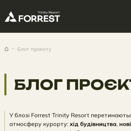
⌂
Блог проєкту
БЛОГ ПРОЄК
У блозі Forrest Trinity Resort перетинаю
атмосферу курорту:
хід будівництва
,
нові