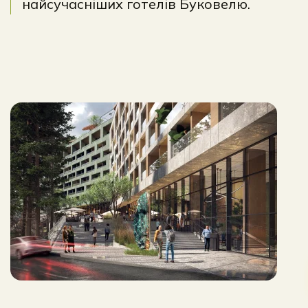
найсучасніших готелів Буковелю.