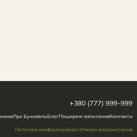
 вибрати свій об'єкт для
оектів максимально відповідають
+380 (777) 999-999
вника
Про Буковель
Блог
Поширені запитання
Контакти
Політика конфіденційності
Умови використання