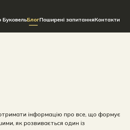
 Буковель
Блог
Поширені запитання
Контакти
на отримати інформацію про все, що формує
шими, як розвивається один із