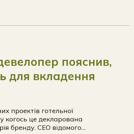
 девелопер пояснив,
ть для вкладення
них проектів готельної
: у когось це декларована
орія бренду. СЕО відомого